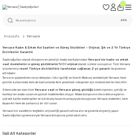
ÜCRETSİZ KARGO
%100 ORİJİNAL ÜRÜN GARANTİSİ
WEB SİTESİNE ÖZEL FİYATLAR
KAÇIRILMAYACAK FIRSATLAR
ARA
Anasayfa
Versace
Versace Kadın & Erkek Kol Saatleri ve Güneş Gözlükleri – Orijinal, Şık ve 2 Yıl Türkiye
Distribütör Garantili
Saatcioğulları olarak dünyanın en prestijli moda markalarından
Versace’nin kadın ve erkek
saat modellerini
ve
güneş gözlüklerini
%100
orijinal
olarak sizlere sunuyoruz. Tüm Versace
ürünlerimiz
resmî Türkiye distribütörü tarafından sağlanan 2 yıl garanti
ile güvence
altındadır.
Tarzınızı güçlendiren cesur detayları, lüks işçiliği ve ikonik Medusa sembolüyle Versace, hem
günlük kullanımda hem de özel anlarda fark yaratmak isteyenler için mükemmel bir tercihtir.
Sitemizde yer alan tüm
Versace saat
ve
Versace güneş gözlüğü
koleksiyonları, şıklığı ve
kaliteyi bir arada sunan en güncel modellerden oluşur. Moda dünyasının öncü dokunuşlarını
yüksek kalite materyaller ve üst düzey tasarım anlayışıyla buluşturan Versace modelleri, hem
dayanıklı hem de zamansız bir stil sunar.
Versace’nin zarafetini keşfedin, orijinalliği garanti altına alın ve güvenle alışveriş yapın.
Saatcioğulları güvencesiyle Versace dünyasına şimdi adım atın.
İlgili Alt Kategoriler