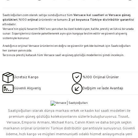
Saatcioğulları.com olarak satışa sunduğumuz tüm
Versace kol saatleri
ve
Versace güneş
gözlükleri
, %100
orijinal
ürünlerdir ve tamamı
2 yıl boyunca Türkiye distribütör garantisi
altındadır.
Versace’nin güçlü tasarım DNA’sını yansıtan bu özel koleksiyon; kalite, prestij ve lüksü bir arada
sunar. Siparişleriniz özenle paketlenerek aynı gün kargoya teslim edilir ve güvenli alışveriş
sistemiyle korunur.
Aradığınız orijinal Versace ürünlerini en doğru ve güvenilir şekilde bulmak için Saatcioğulları
her zaman yanınızda.
Tarzınıza prestij katacak tüm Versace saat ve güneş gözlüğü modellerini şimdi inceleyin.
Ücretsiz Kargo
%100 Orijinal Ürünler
Güvenli Alışveriş
Değişim ve İade Avantajı
Saatçioğulları⁠ olarak dünya markası erkek ve kadın kol saati modelleri ile
premium güneş gözlüğü koleksiyonlarını sizlerle buluşturuyoruz. Tissot,
Versace, Emporio Armani, Michael Kors, Calvin Klein ve daha birçok seçkin
markanın orijinal ürünlerini Türkiye distribütör garantisiyle sunuyoruz. Güvenli
ödeme, hızlı kargo ve müşteri memnuniyeti odaklı hizmet anlayışımızla yeni