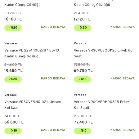
Kadın Güneş Gözlüğü
Kadın Güneş Gözlüğü
20.200 TL
21.400 TL
16.160 TL
17.120 TL
KARGO BEDAVA
KARGO BEDAVA
-%20
-%20
Versace
Versace
Versace VE 2274 1002/87 58-13
Versace VRSCVESO01123 Erkek Kol
Kadın Güneş Gözlüğü
Saati
24.600 TL
77.500 TL
19.680 TL
69.750 TL
KARGO BEDAVA
KARGO BEDAVA
-%20
-%10
Versace
Versace
Versace VRSCVE9H01024 Unisex
Versace VRSCVE0H00325 Erkek
Kol Saati
Kol Saati
74.000 TL
86.000 TL
66.600 TL
77.400 TL
KARGO BEDAVA
KARGO BEDAVA
-%10
-%10