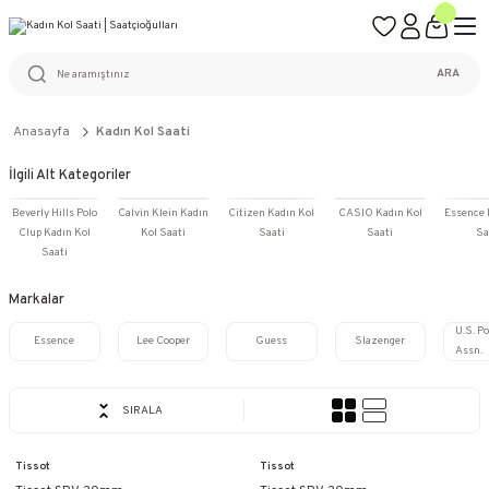
ÜCRETSİZ KARGO
%100 ORİJİNAL ÜRÜN GARANTİSİ
WEB SİTESİNE ÖZEL FİYATLAR
KAÇIRILMAYACAK FIRSATLAR
ARA
Anasayfa
Kadın Kol Saati
İlgili Alt Kategoriler
Beverly Hills Polo
Calvin Klein Kadın
Citizen Kadın Kol
CASIO Kadın Kol
Essence 
Clup Kadın Kol
Kol Saati
Saati
Saati
Sa
Saati
Markalar
U.S. Po
Essence
Lee Cooper
Guess
Slazenger
Assn.
SIRALA
Tissot
Tissot