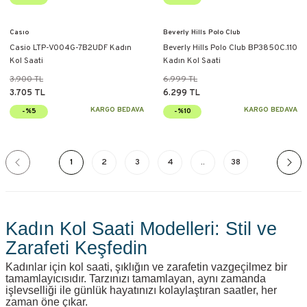
Casıo
Beverly Hills Polo Club
Casio LTP-V004G-7B2UDF Kadın
Beverly Hills Polo Club BP3850C.110
Kol Saati
Kadın Kol Saati
3.900 TL
6.999 TL
3.705 TL
6.299 TL
KARGO BEDAVA
KARGO BEDAVA
-%5
-%10
1
2
3
4
..
38
Kadın Kol Saati Modelleri: Stil ve
Zarafeti Keşfedin
Kadınlar için kol saati, şıklığın ve zarafetin vazgeçilmez bir
tamamlayıcısıdır. Tarzınızı tamamlayan, aynı zamanda
işlevselliği ile günlük hayatınızı kolaylaştıran saatler, her
zaman öne çıkar.