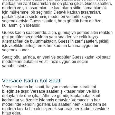
markasının zarif tasarımları ile ön plana çıkar. Guess saatleri,
modern ve şık tasarımları ile kadınların stilini tamamlamak
için mükemmel bir seçimdir. Detaylı kadran tasarımları,
parlak taşlarla süslenmiş modelleri ve farklı kayış
seçenekleriyle Guess saatleri, hem günlük hem de özel
kullanım için idealdir.
Guess kadın saatlerinde, altın, gümüş ve pembe altın renkleri
gibi popüler seçeneklerin yanı sıra deri ve çelik kayış
alternatifleri de bulunmaktadır. Guess'in zarif saatleri, şıklığı
işlevsellikle birleştirerek her kadının tarzına uygun bir
seçenek sunar.
Saatçioğulları'nda, en yeni ve popüler Guess kadın kol saati
modellerini bulabilir ve stilinize uygun bir seçim
yapabilirsiniz.
Versace Kadın Kol Saati
Versace kadın kol saati, İtalyan modasının zarafetini
bileğinize taşır. Versace saatler, şık tasarımları ve lüks
detayları ile öne çıkar. Altın ve gümüş kaplamalar, zarif
kadranlar ve özenle işlenmiş detaylar, Versace'nin her
modelinde kendini gösterir. Bu saatler, hem klasik hem de
modern tarzda birçok seçenek sunarak her kadının zevkine
hitap eder.