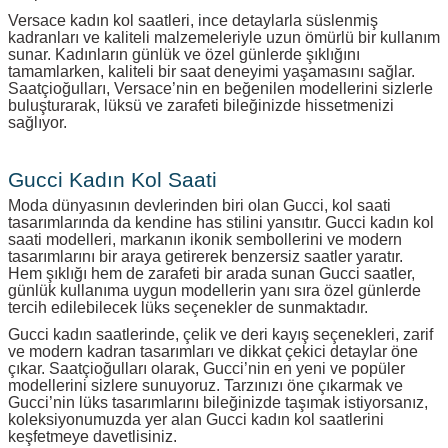
Versace kadın kol saatleri, ince detaylarla süslenmiş
kadranları ve kaliteli malzemeleriyle uzun ömürlü bir kullanım
sunar. Kadınların günlük ve özel günlerde şıklığını
tamamlarken, kaliteli bir saat deneyimi yaşamasını sağlar.
Saatçioğulları, Versace’nin en beğenilen modellerini sizlerle
buluşturarak, lüksü ve zarafeti bileğinizde hissetmenizi
sağlıyor.
Gucci Kadın Kol Saati
Moda dünyasının devlerinden biri olan Gucci, kol saati
tasarımlarında da kendine has stilini yansıtır. Gucci kadın kol
saati modelleri, markanın ikonik sembollerini ve modern
tasarımlarını bir araya getirerek benzersiz saatler yaratır.
Hem şıklığı hem de zarafeti bir arada sunan Gucci saatler,
günlük kullanıma uygun modellerin yanı sıra özel günlerde
tercih edilebilecek lüks seçenekler de sunmaktadır.
Gucci kadın saatlerinde, çelik ve deri kayış seçenekleri, zarif
ve modern kadran tasarımları ve dikkat çekici detaylar öne
çıkar. Saatçioğulları olarak, Gucci’nin en yeni ve popüler
modellerini sizlere sunuyoruz. Tarzınızı öne çıkarmak ve
Gucci’nin lüks tasarımlarını bileğinizde taşımak istiyorsanız,
koleksiyonumuzda yer alan Gucci kadın kol saatlerini
keşfetmeye davetlisiniz.