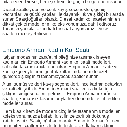
hitap eden Diesel, hem şık hem de güçlü bir görünüm sunar.
Diesel saatler, deri ve çelik kayış seçenekleri, geniş
kadranları ve güçlü yapıları ile dayanıklılık ve şıklığı bir arada
sunar. Saatçioğulları olarak, Diesel kadın kol saatlerinin en
dikkat çekici modellerini koleksiyonumuza dahil ediyoruz.
Tarzınızı yansıtacak iddialı bir saat arıyorsanız, Diesel
saatleri inceleyebilirsiniz.
Emporio Armani Kadın Kol Saati
İtalyan modasının zarafetini bileğinize taşımak isteyen
kadınlar için Emporio Armani kadın kol saati modelleri,
sofistike tasarımlarıyla öne çıkar. Emporio Armani, sade ve
zarif çizgileriyle hem günlük kullanımda hem de özel
günlerde şıklığınızı tamamlayacak saatler sunar.
Altın, gümüş ve deri kayış seçenekleri, ince kadran detayları
ve kaliteli işçilikle Emporio Armani saatler, kadınlar için
şıklığın simgesi haline gelmiştir. Emporio Armani kadın kol
saatleri, zamansız tasarımlarıyla her dönemde tercih edilen
modeller sunar.
Hem klasik hem de modern çizgilerle tasarlanmış modelleri
koleksiyonumuzda bulabilir, stilinize zarif bir dokunuş
katabilirsiniz. Saatçioğulları olarak, Emporio Armani’nin en
beğenilen saatlerini sizlerle buluşturarak, İtalyan şıklığını