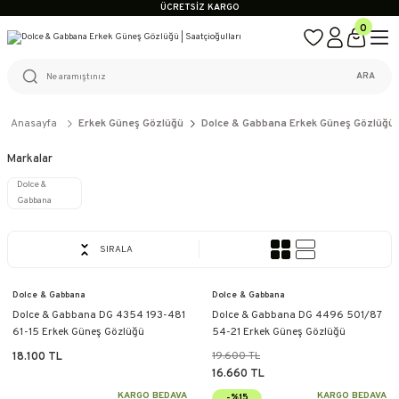
ÜCRETSİZ KARGO
%100 ORİJİNAL ÜRÜN GARANTİSİ
0
WEB SİTESİNE ÖZEL FİYATLAR
KAÇIRILMAYACAK FIRSATLAR
ÜCRETSİZ KARGO
ARA
%100 ORİJİNAL ÜRÜN GARANTİSİ
WEB SİTESİNE ÖZEL FİYATLAR
KAÇIRILMAYACAK FIRSATLAR
Anasayfa
Erkek Güneş Gözlüğü
Dolce & Gabbana Erkek Güneş Gözlüğü
Markalar
Dolce &
Gabbana
SIRALA
Dolce & Gabbana
Dolce & Gabbana
Dolce & Gabbana DG 4354 193-481
Dolce & Gabbana DG 4496 501/87
61-15 Erkek Güneş Gözlüğü
54-21 Erkek Güneş Gözlüğü
19.600 TL
18.100 TL
16.660 TL
KARGO BEDAVA
KARGO BEDAVA
-%15