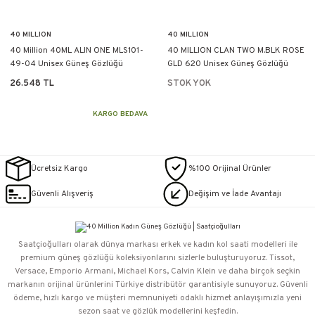
40 MILLION
40 MILLION
40 Million 40ML ALIN ONE MLS101-
40 MILLION CLAN TWO M.BLK ROSE
49-04 Unisex Güneş Gözlüğü
GLD 620 Unisex Güneş Gözlüğü
26.548 TL
STOK YOK
KARGO BEDAVA
Ücretsiz Kargo
%100 Orijinal Ürünler
Güvenli Alışveriş
Değişim ve İade Avantajı
Saatçioğulları⁠ olarak dünya markası erkek ve kadın kol saati modelleri ile
premium güneş gözlüğü koleksiyonlarını sizlerle buluşturuyoruz. Tissot,
Versace, Emporio Armani, Michael Kors, Calvin Klein ve daha birçok seçkin
markanın orijinal ürünlerini Türkiye distribütör garantisiyle sunuyoruz. Güvenli
ödeme, hızlı kargo ve müşteri memnuniyeti odaklı hizmet anlayışımızla yeni
sezon saat ve gözlük modellerini keşfedin.