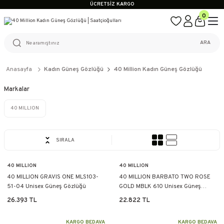
ÜCRETSİZ KARGO
%100 ORİJİNAL ÜRÜN GARANTİSİ
0
WEB SİTESİNE ÖZEL FİYATLAR
KAÇIRILMAYACAK FIRSATLAR
ÜCRETSİZ KARGO
ARA
%100 ORİJİNAL ÜRÜN GARANTİSİ
WEB SİTESİNE ÖZEL FİYATLAR
KAÇIRILMAYACAK FIRSATLAR
Anasayfa
Kadın Güneş Gözlüğü
40 Million Kadın Güneş Gözlüğü
Markalar
40 MILLION
SIRALA
40 MILLION
40 MILLION
40 MILLION GRAVIS ONE MLS103-
40 MILLION BARBATO TWO ROSE
51-04 Unisex Güneş Gözlüğü
GOLD MBLK 610 Unisex Güneş
Gözlüğü
26.393 TL
22.822 TL
KARGO BEDAVA
KARGO BEDAVA