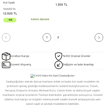
Kol Saati
1.300 TL
13.600 TL
12.920 TL
KARGO BEDAVA
-%5
1
2
Ücretsiz Kargo
%100 Orijinal Ürünler
Güvenli Alışveriş
Değişim ve İade Avantajı
Saatçioğulları⁠ olarak dünya markası erkek ve kadın kol saati modelleri ile
premium güneş gözlüğü koleksiyonlarını sizlerle buluşturuyoruz. Tissot,
Versace, Emporio Armani, Michael Kors, Calvin Klein ve daha birçok seçkin
markanın orijinal ürünlerini Türkiye distribütör garantisiyle sunuyoruz. Güvenli
ödeme, hızlı kargo ve müşteri memnuniyeti odaklı hizmet anlayışımızla yeni
sezon saat ve gözlük modellerini keşfedin.