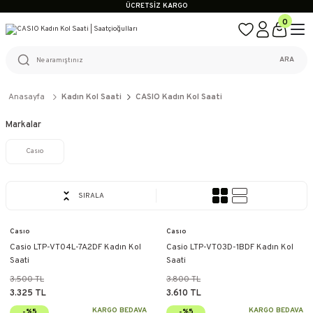
ÜCRETSİZ KARGO
%100 ORİJİNAL ÜRÜN GARANTİSİ
0
WEB SİTESİNE ÖZEL FİYATLAR
KAÇIRILMAYACAK FIRSATLAR
ÜCRETSİZ KARGO
ARA
%100 ORİJİNAL ÜRÜN GARANTİSİ
WEB SİTESİNE ÖZEL FİYATLAR
KAÇIRILMAYACAK FIRSATLAR
Anasayfa
Kadın Kol Saati
CASIO Kadın Kol Saati
Markalar
Casıo
SIRALA
Casıo
Casıo
Casio LTP-VT04L-7A2DF Kadın Kol
Casio LTP-VT03D-1BDF Kadın Kol
Saati
Saati
3.500 TL
3.800 TL
3.325 TL
3.610 TL
KARGO BEDAVA
KARGO BEDAVA
-%5
-%5