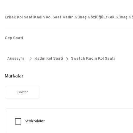
Erkek Kol Saati
Kadın Kol Saati
Kadın Güneş Gözlüğü
Erkek Güneş G
Cep Saati
Anasayfa
Kadın Kol Saati
Swatch Kadın Kol Saati
Markalar
Swatch
Stoktakiler