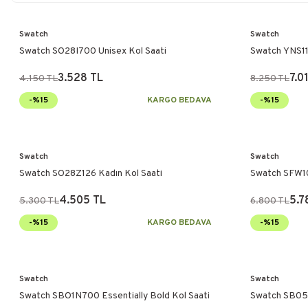
Swatch
Swatch
Swatch SO28I700 Unisex Kol Saati
Swatch YNS11
3.528 TL
7.0
4.150 TL
8.250 TL
-%15
KARGO BEDAVA
-%15
Swatch
Swatch
Swatch SO28Z126 Kadın Kol Saati
Swatch SFW10
4.505 TL
5.7
5.300 TL
6.800 TL
-%15
KARGO BEDAVA
-%15
Swatch
Swatch
Swatch SBO1N700 Essentially Bold Kol Saati
Swatch SB05J