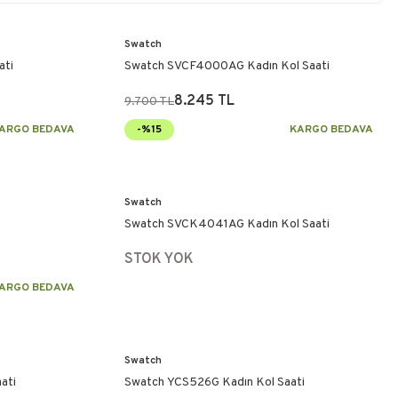
Swatch
ati
Swatch SVCF4000AG Kadın Kol Saati
8.245 TL
9.700 TL
ARGO BEDAVA
-%15
KARGO BEDAVA
Swatch
Swatch SVCK4041AG Kadın Kol Saati
STOK YOK
ARGO BEDAVA
Swatch
ati
Swatch YCS526G Kadın Kol Saati