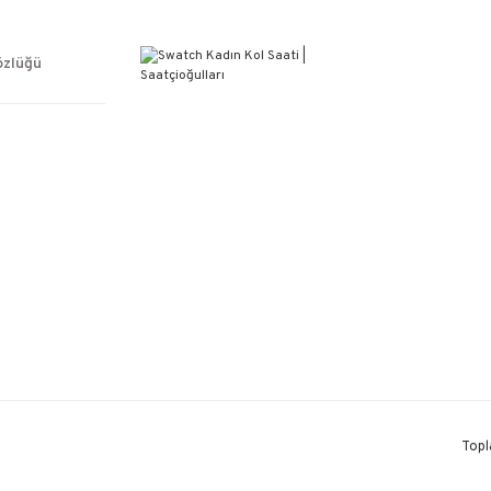
ÜCRETSİZ KARGO
%100 ORİJİNAL ÜRÜN GARANTİSİ
WEB SİTESİNE ÖZEL FİYATLAR
özlüğü
KAÇIRILMAYACAK FIRSATLAR
Topl