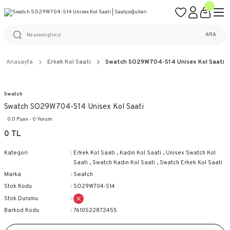
ÜCRETSİZ KARGO
%100 ORİJİNAL ÜRÜN GARANTİSİ
WEB SİTESİNE ÖZEL FİYATLAR
KAÇIRILMAYACAK FIRSATLAR
ARA
Anasayfa
Erkek Kol Saati
Swatch SO29W704-S14 Unisex Kol Saati
Swatch
Swatch SO29W704-S14 Unisex Kol Saati
0.0 Puan - 0 Yorum
0 TL
Kategori
Erkek Kol Saati
,
Kadın Kol Saati
,
Unisex Swatch Kol
Saati
,
Swatch Kadın Kol Saati
,
Swatch Erkek Kol Saati
Marka
Swatch
Stok Kodu
SO29W704-S14
Stok Durumu
Barkod Kodu
7610522872455