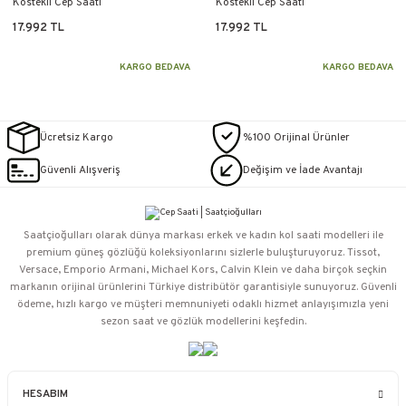
Köstekli Cep Saati
Köstekli Cep Saati
17.992 TL
17.992 TL
KARGO BEDAVA
KARGO BEDAVA
Ücretsiz Kargo
%100 Orijinal Ürünler
Güvenli Alışveriş
Değişim ve İade Avantajı
Saatçioğulları⁠ olarak dünya markası erkek ve kadın kol saati modelleri ile
premium güneş gözlüğü koleksiyonlarını sizlerle buluşturuyoruz. Tissot,
Versace, Emporio Armani, Michael Kors, Calvin Klein ve daha birçok seçkin
markanın orijinal ürünlerini Türkiye distribütör garantisiyle sunuyoruz. Güvenli
ödeme, hızlı kargo ve müşteri memnuniyeti odaklı hizmet anlayışımızla yeni
sezon saat ve gözlük modellerini keşfedin.
HESABIM