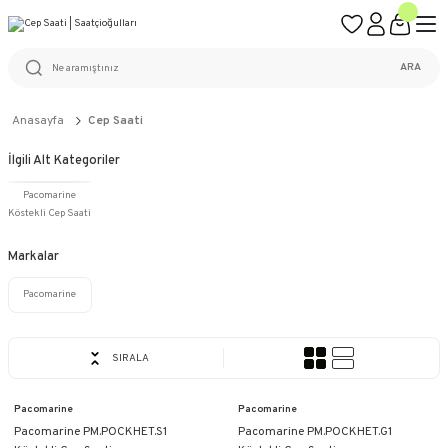
ÜCRETSİZ KARGO
%100 ORİJİNAL ÜRÜN GARANTİSİ
WEB SİTESİNE ÖZEL FİYATLAR
KAÇIRILMAYACAK FIRSATLAR
ARA
Anasayfa
Cep Saati
İlgili Alt Kategoriler
Pacomarine
Köstekli Cep Saati
Markalar
Pacomarine
SIRALA
Pacomarine
Pacomarine
Pacomarine PM.POCKHET.S1
Pacomarine PM.POCKHET.G1