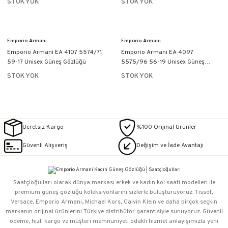
STOK YOK
STOK YOK
Emporio Armani
Emporio Armani
Emporio Armani EA 4107 5574/71
Emporio Armani EA 4097
59-17 Unisex Güneş Gözlüğü
5575/96 56-19 Unisex Güneş
Gözlüğü
STOK YOK
STOK YOK
Ücretsiz Kargo
%100 Orijinal Ürünler
Güvenli Alışveriş
Değişim ve İade Avantajı
Saatçioğulları⁠ olarak dünya markası erkek ve kadın kol saati modelleri ile
premium güneş gözlüğü koleksiyonlarını sizlerle buluşturuyoruz. Tissot,
Versace, Emporio Armani, Michael Kors, Calvin Klein ve daha birçok seçkin
markanın orijinal ürünlerini Türkiye distribütör garantisiyle sunuyoruz. Güvenli
ödeme, hızlı kargo ve müşteri memnuniyeti odaklı hizmet anlayışımızla yeni