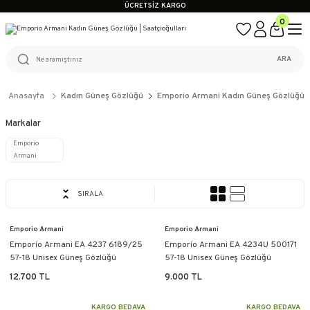
ÜCRETSİZ KARGO
%100 ORİJİNAL ÜRÜN GARANTİSİ
0
WEB SİTESİNE ÖZEL FİYATLAR
KAÇIRILMAYACAK FIRSATLAR
ÜCRETSİZ KARGO
ARA
%100 ORİJİNAL ÜRÜN GARANTİSİ
WEB SİTESİNE ÖZEL FİYATLAR
KAÇIRILMAYACAK FIRSATLAR
Anasayfa
Kadın Güneş Gözlüğü
Emporio Armani Kadın Güneş Gözlüğü
Markalar
Emporio
Armani
SIRALA
Emporio Armani
Emporio Armani
Emporio Armani EA 4237 6189/25
Emporio Armani EA 4234U 500171
57-18 Unisex Güneş Gözlüğü
57-18 Unisex Güneş Gözlüğü
12.700 TL
9.000 TL
KARGO BEDAVA
KARGO BEDAVA