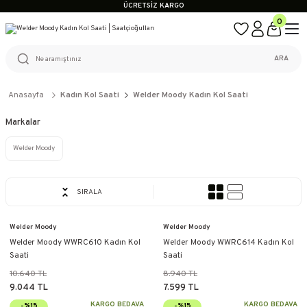
ÜCRETSİZ KARGO
%100 ORİJİNAL ÜRÜN GARANTİSİ
0
WEB SİTESİNE ÖZEL FİYATLAR
KAÇIRILMAYACAK FIRSATLAR
ÜCRETSİZ KARGO
ARA
%100 ORİJİNAL ÜRÜN GARANTİSİ
WEB SİTESİNE ÖZEL FİYATLAR
KAÇIRILMAYACAK FIRSATLAR
Anasayfa
Kadın Kol Saati
Welder Moody Kadın Kol Saati
Markalar
Welder Moody
SIRALA
Welder Moody
Welder Moody
Welder Moody WWRC610 Kadın Kol
Welder Moody WWRC614 Kadın Kol
Saati
Saati
10.640 TL
8.940 TL
9.044 TL
7.599 TL
KARGO BEDAVA
KARGO BEDAVA
-%15
-%15