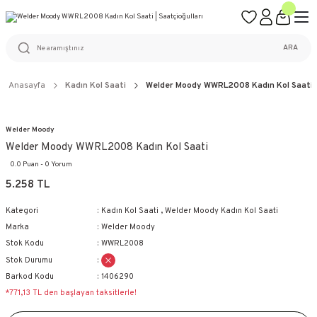
ÜCRETSİZ KARGO
%100 ORİJİNAL ÜRÜN GARANTİSİ
WEB SİTESİNE ÖZEL FİYATLAR
KAÇIRILMAYACAK FIRSATLAR
ARA
Anasayfa
Kadın Kol Saati
Welder Moody WWRL2008 Kadın Kol Saati
Welder Moody
Welder Moody WWRL2008 Kadın Kol Saati
0.0 Puan - 0 Yorum
5.258 TL
Kategori
Kadın Kol Saati
,
Welder Moody Kadın Kol Saati
Marka
Welder Moody
Stok Kodu
WWRL2008
Stok Durumu
Barkod Kodu
1406290
*771,13 TL den başlayan taksitlerle!