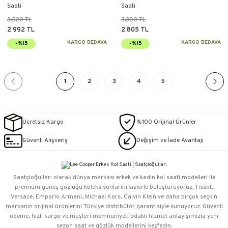
Saati
Saati
3.520 TL
3.300 TL
2.992 TL
2.805 TL
KARGO BEDAVA
KARGO BEDAVA
-%15
-%15
1
2
3
4
5
Ücretsiz Kargo
%100 Orijinal Ürünler
Güvenli Alışveriş
Değişim ve İade Avantajı
Saatçioğulları⁠ olarak dünya markası erkek ve kadın kol saati modelleri ile
premium güneş gözlüğü koleksiyonlarını sizlerle buluşturuyoruz. Tissot,
Versace, Emporio Armani, Michael Kors, Calvin Klein ve daha birçok seçkin
markanın orijinal ürünlerini Türkiye distribütör garantisiyle sunuyoruz. Güvenli
ödeme, hızlı kargo ve müşteri memnuniyeti odaklı hizmet anlayışımızla yeni
sezon saat ve gözlük modellerini keşfedin.