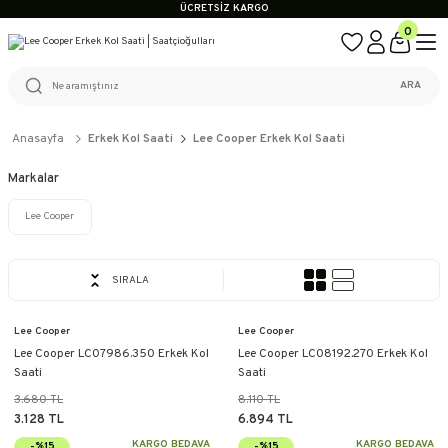
ÜCRETSİZ KARGO
%100 ORİJİNAL ÜRÜN GARANTİSİ
0
WEB SİTESİNE ÖZEL FİYATLAR
KAÇIRILMAYACAK FIRSATLAR
ÜCRETSİZ KARGO
ARA
%100 ORİJİNAL ÜRÜN GARANTİSİ
WEB SİTESİNE ÖZEL FİYATLAR
KAÇIRILMAYACAK FIRSATLAR
Anasayfa
Erkek Kol Saati
Lee Cooper Erkek Kol Saati
Markalar
Lee Cooper
SIRALA
Lee Cooper
Lee Cooper
Lee Cooper LC07986.350 Erkek Kol
Lee Cooper LC08192.270 Erkek Kol
Saati
Saati
3.680 TL
8.110 TL
3.128 TL
6.894 TL
KARGO BEDAVA
KARGO BEDAVA
-%15
-%15