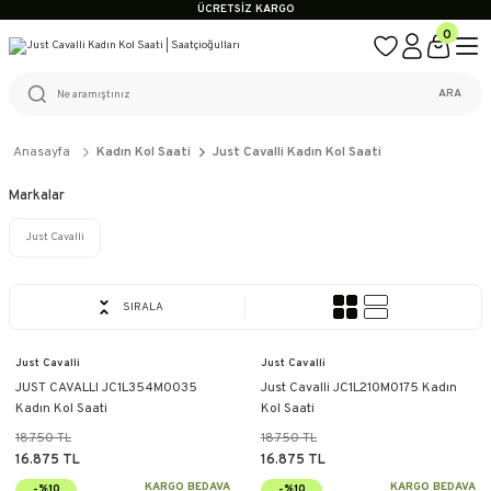
ÜCRETSİZ KARGO
%100 ORİJİNAL ÜRÜN GARANTİSİ
0
WEB SİTESİNE ÖZEL FİYATLAR
KAÇIRILMAYACAK FIRSATLAR
ÜCRETSİZ KARGO
ARA
%100 ORİJİNAL ÜRÜN GARANTİSİ
WEB SİTESİNE ÖZEL FİYATLAR
KAÇIRILMAYACAK FIRSATLAR
Anasayfa
Kadın Kol Saati
Just Cavalli Kadın Kol Saati
Markalar
Just Cavalli
SIRALA
Just Cavalli
Just Cavalli
JUST CAVALLI JC1L354M0035
Just Cavalli JC1L210M0175 Kadın
Kadın Kol Saati
Kol Saati
18.750 TL
18.750 TL
16.875 TL
16.875 TL
KARGO BEDAVA
KARGO BEDAVA
-%10
-%10