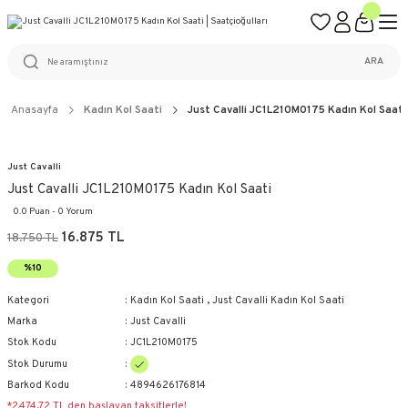
ÜCRETSİZ KARGO
%100 ORİJİNAL ÜRÜN GARANTİSİ
WEB SİTESİNE ÖZEL FİYATLAR
KAÇIRILMAYACAK FIRSATLAR
ARA
Anasayfa
Kadın Kol Saati
Just Cavalli JC1L210M0175 Kadın Kol Saati
Just Cavalli
Just Cavalli JC1L210M0175 Kadın Kol Saati
0.0 Puan - 0 Yorum
16.875 TL
18.750 TL
%10
Kategori
Kadın Kol Saati
,
Just Cavalli Kadın Kol Saati
Marka
Just Cavalli
Stok Kodu
JC1L210M0175
Stok Durumu
Barkod Kodu
4894626176814
*2.474,72 TL den başlayan taksitlerle!