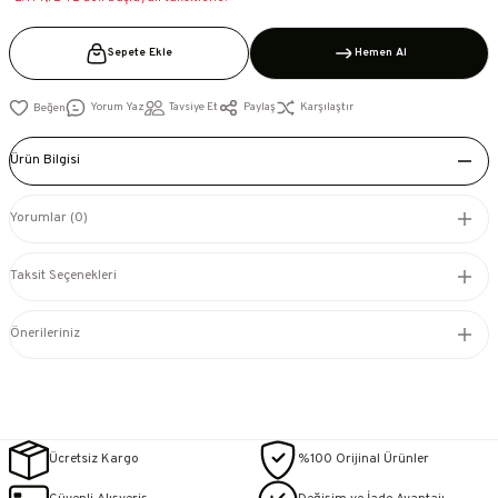
Sepete Ekle
Hemen Al
Yorum Yaz
Tavsiye Et
Paylaş
Karşılaştır
Ürün Bilgisi
Yorumlar (0)
Taksit Seçenekleri
Önerileriniz
Ücretsiz Kargo
%100 Orijinal Ürünler