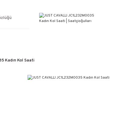
ÜCRETSİZ KARGO
%100 ORİJİNAL ÜRÜN GARANTİSİ
WEB SİTESİNE ÖZEL FİYATLAR
özlüğü
KAÇIRILMAYACAK FIRSATLAR
 Kadın Kol Saati