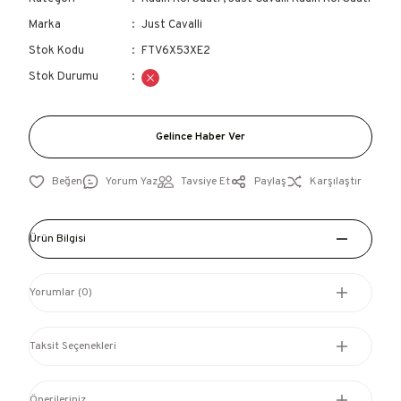
Marka
Just Cavalli
Stok Kodu
FTV6X53XE2
Stok Durumu
Gelince Haber Ver
Yorum Yaz
Tavsiye Et
Paylaş
Karşılaştır
Ürün Bilgisi
Yorumlar (0)
Taksit Seçenekleri
Önerileriniz