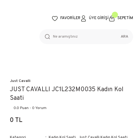
FAVORİLER
ÜYE GİRİŞİ
SEPETİM
ARA
Just Cavalli
JUST CAVALLI JC1L232M0035 Kadın Kol
Saati
0.0 Puan - 0 Yorum
0 TL
Kategori
Kadın Kol Saati
,
Just Cavalli Kadın Kol Saati