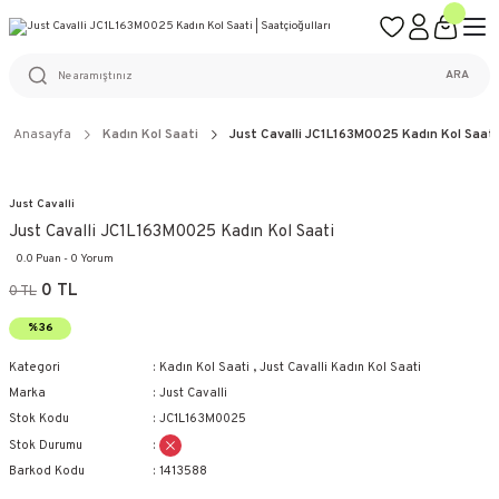
ÜCRETSİZ KARGO
%100 ORİJİNAL ÜRÜN GARANTİSİ
WEB SİTESİNE ÖZEL FİYATLAR
KAÇIRILMAYACAK FIRSATLAR
ARA
Anasayfa
Kadın Kol Saati
Just Cavalli JC1L163M0025 Kadın Kol Saati
Just Cavalli
Just Cavalli JC1L163M0025 Kadın Kol Saati
0.0 Puan - 0 Yorum
0 TL
0 TL
%36
Kategori
Kadın Kol Saati
,
Just Cavalli Kadın Kol Saati
Marka
Just Cavalli
Stok Kodu
JC1L163M0025
Stok Durumu
Barkod Kodu
1413588