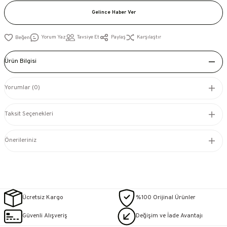
Gelince Haber Ver
Yorum Yaz
Tavsiye Et
Paylaş
Karşılaştır
Ürün Bilgisi
Yorumlar (0)
Taksit Seçenekleri
Önerileriniz
Ücretsiz Kargo
%100 Orijinal Ürünler
Güvenli Alışveriş
Değişim ve İade Avantajı