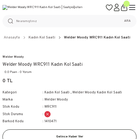
ÜCRETSİZ KARGO
%100 ORİJİNAL ÜRÜN GARANTİSİ
WEB SİTESİNE ÖZEL FİYATLAR
KAÇIRILMAYACAK FIRSATLAR
ARA
Anasayfa
Kadın Kol Saati
Welder Moody WRC911 Kadın Kol Saati
Welder Moody
Welder Moody WRC911 Kadın Kol Saati
0.0 Puan - 0 Yorum
0 TL
Kategori
Kadın Kol Saati
,
Welder Moody Kadın Kol Saati
Marka
Welder Moody
Stok Kodu
WRC911
Stok Durumu
Barkod Kodu
1410471
Gelince Haber Ver