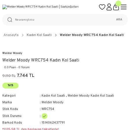
ÜCRETSİZ KARGO
%100 ORİJİNAL ÜRÜN GARANTİSİ
WEB SİTESİNE ÖZEL FİYATLAR
KAÇIRILMAYACAK FIRSATLAR
ARA
Anasayfa
Kadın Kol Saati
Welder Moody WRC754 Kadın Kol Saati
Welder Moody
Welder Moody WRC754 Kadın Kol Saati
0.0 Puan - 0 Yorum
7.744 TL
9.110 TL
%15
Kategori
Kadın Kol Saati
,
Welder Moody Kadın Kol Saati
Marka
Welder Moody
Stok Kodu
WRC754
Stok Durumu
Barkod Kodu
1514062437791
*1.135,58 TL den başlayan taksitlerle!