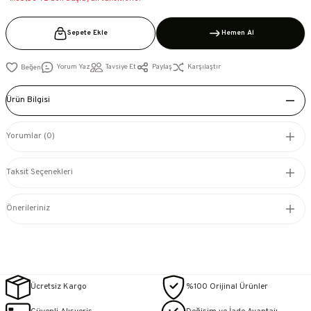
Sepete Ekle
Hemen Al
Yorum Yaz
Tavsiye Et
Paylaş
Karşılaştır
Ürün Bilgisi
Yorumlar (0)
Taksit Seçenekleri
Önerileriniz
Ücretsiz Kargo
%100 Orijinal Ürünler