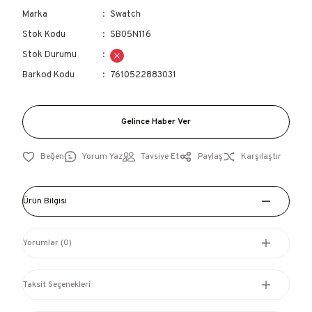
Marka
Swatch
Stok Kodu
SB05N116
Stok Durumu
Barkod Kodu
7610522883031
Gelince Haber Ver
Yorum Yaz
Tavsiye Et
Paylaş
Karşılaştır
Ürün Bilgisi
Yorumlar (0)
Taksit Seçenekleri