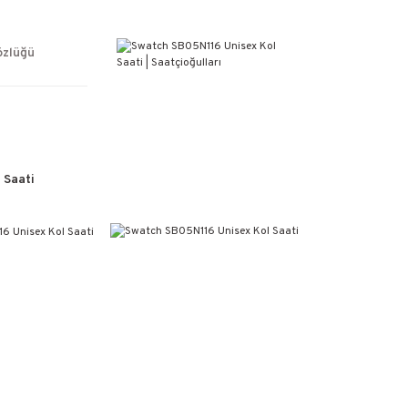
ÜCRETSİZ KARGO
%100 ORİJİNAL ÜRÜN GARANTİSİ
WEB SİTESİNE ÖZEL FİYATLAR
özlüğü
KAÇIRILMAYACAK FIRSATLAR
 Saati