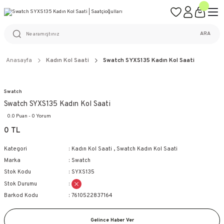
ÜCRETSİZ KARGO
%100 ORİJİNAL ÜRÜN GARANTİSİ
WEB SİTESİNE ÖZEL FİYATLAR
KAÇIRILMAYACAK FIRSATLAR
ARA
Anasayfa
Kadın Kol Saati
Swatch SYXS135 Kadın Kol Saati
Swatch
Swatch SYXS135 Kadın Kol Saati
0.0 Puan - 0 Yorum
0 TL
Kategori
Kadın Kol Saati
,
Swatch Kadın Kol Saati
Marka
Swatch
Stok Kodu
SYXS135
Stok Durumu
Barkod Kodu
7610522837164
Gelince Haber Ver