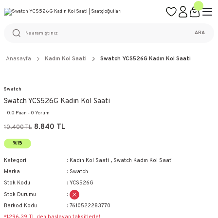
ÜCRETSİZ KARGO
%100 ORİJİNAL ÜRÜN GARANTİSİ
WEB SİTESİNE ÖZEL FİYATLAR
KAÇIRILMAYACAK FIRSATLAR
ARA
Anasayfa
Kadın Kol Saati
Swatch YCS526G Kadın Kol Saati
Swatch
Swatch YCS526G Kadın Kol Saati
0.0 Puan - 0 Yorum
8.840 TL
10.400 TL
%15
Kategori
Kadın Kol Saati
,
Swatch Kadın Kol Saati
Marka
Swatch
Stok Kodu
YCS526G
Stok Durumu
Barkod Kodu
7610522283770
*1.296,39 TL den başlayan taksitlerle!