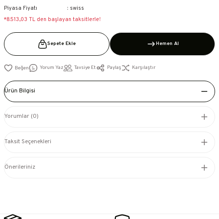
Piyasa Fiyatı
swiss
*8.513,03 TL den başlayan taksitlerle!
Sepete Ekle
Hemen Al
Yorum Yaz
Tavsiye Et
Paylaş
Karşılaştır
Ürün Bilgisi
Yorumlar (0)
Taksit Seçenekleri
Önerileriniz