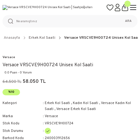
ÜCRETSİZ KARGO
%100 ORİJİNAL ÜRÜN GARANTİSİ
WEB SİTESİNE ÖZEL FİYATLAR
KAÇIRILMAYACAK FIRSATLAR
ARA
Anasayfa
Erkek Kol Saati
Versace VRSCVE9H00724 Unisex Kol Saat
Versace
Versace VRSCVE9H00724 Unisex Kol Saati
0.0 Puan - 0 Yorum
58.050 TL
64.500 TL
%10
Kategori
Erkek Kol Saati
,
Kadın Kol Saati
,
Versace Kadın Kol
Saati
,
Versace Erkek Kol Saati
Marka
Versace
Stok Kodu
VRSCVE9H00724
Stok Durumu
Barkod Kodu
240003912656