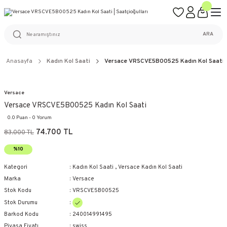
ÜCRETSİZ KARGO
%100 ORİJİNAL ÜRÜN GARANTİSİ
WEB SİTESİNE ÖZEL FİYATLAR
KAÇIRILMAYACAK FIRSATLAR
ARA
Anasayfa
Kadın Kol Saati
Versace VRSCVE5B00525 Kadın Kol Saati
Versace
Versace VRSCVE5B00525 Kadın Kol Saati
0.0 Puan - 0 Yorum
74.700 TL
83.000 TL
%10
Kategori
Kadın Kol Saati
,
Versace Kadın Kol Saati
Marka
Versace
Stok Kodu
VRSCVE5B00525
Stok Durumu
Barkod Kodu
240014991495
Piyasa Fiyatı
swiss