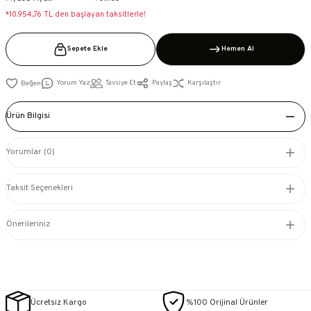
*10.954,76 TL den başlayan taksitlerle!
Sepete Ekle
Hemen Al
Yorum Yaz
Tavsiye Et
Paylaş
Karşılaştır
Ürün Bilgisi
Yorumlar (0)
Taksit Seçenekleri
Önerileriniz
Ücretsiz Kargo
%100 Orijinal Ürünler