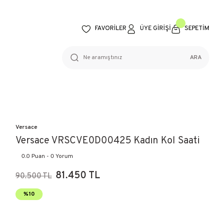
FAVORİLER
ÜYE GİRİŞİ
SEPETİM
ARA
Versace
Versace VRSCVE0D00425 Kadın Kol Saati
0.0 Puan - 0 Yorum
81.450 TL
90.500 TL
%10