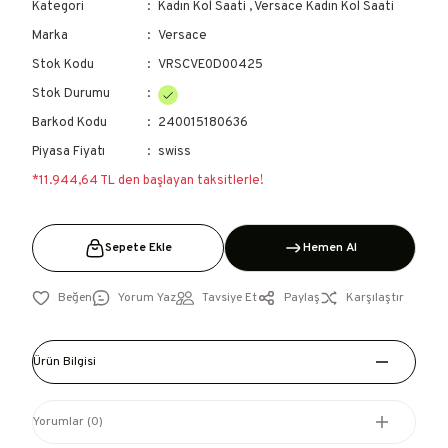
Kategori
Kadın Kol Saati
,
Versace Kadın Kol Saati
Marka
Versace
Stok Kodu
VRSCVE0D00425
Stok Durumu
Barkod Kodu
240015180636
Piyasa Fiyatı
swiss
*11.944,64 TL den başlayan taksitlerle!
Sepete Ekle
Hemen Al
Yorum Yaz
Tavsiye Et
Paylaş
Karşılaştır
Ürün Bilgisi
Yorumlar (0)