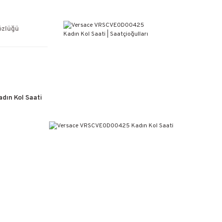
ÜCRETSİZ KARGO
%100 ORİJİNAL ÜRÜN GARANTİSİ
WEB SİTESİNE ÖZEL FİYATLAR
özlüğü
KAÇIRILMAYACAK FIRSATLAR
ın Kol Saati