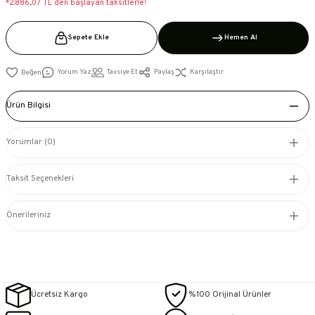
*2.886,07 TL den başlayan taksitlerle!
Sepete Ekle
Hemen Al
Yorum Yaz
Tavsiye Et
Paylaş
Karşılaştır
Ürün Bilgisi
Yorumlar (0)
Taksit Seçenekleri
Önerileriniz
Ücretsiz Kargo
%100 Orijinal Ürünler