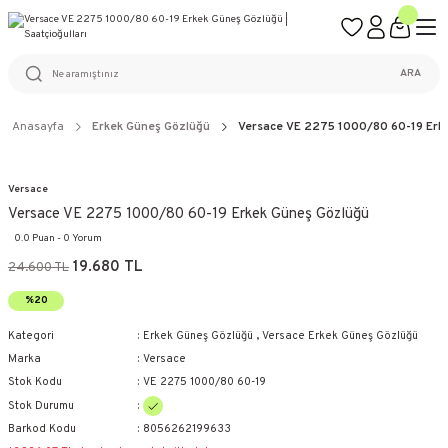
ÜCRETSİZ KARGO
%100 ORİJİNAL ÜRÜN GARANTİSİ
WEB SİTESİNE ÖZEL FİYATLAR
KAÇIRILMAYACAK FIRSATLAR
ARA
Anasayfa
Erkek Güneş Gözlüğü
Versace VE 2275 1000/80 60-19 Erk
Versace
Versace VE 2275 1000/80 60-19 Erkek Güneş Gözlüğü
0.0 Puan - 0 Yorum
19.680 TL
24.600 TL
%20
Kategori
Erkek Güneş Gözlüğü
,
Versace Erkek Güneş Gözlüğü
Marka
Versace
Stok Kodu
VE 2275 1000/80 60-19
Stok Durumu
Barkod Kodu
8056262199633