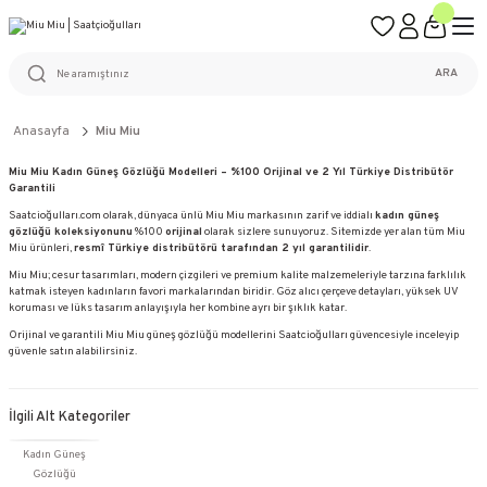
ÜCRETSİZ KARGO
%100 ORİJİNAL ÜRÜN GARANTİSİ
WEB SİTESİNE ÖZEL FİYATLAR
KAÇIRILMAYACAK FIRSATLAR
ARA
Anasayfa
Miu Miu
Miu Miu Kadın Güneş Gözlüğü Modelleri – %100 Orijinal ve 2 Yıl Türkiye Distribütör
Garantili
Saatcioğulları.com olarak, dünyaca ünlü Miu Miu markasının zarif ve iddialı
kadın güneş
gözlüğü koleksiyonunu
%100
orijinal
olarak sizlere sunuyoruz. Sitemizde yer alan tüm Miu
Miu ürünleri,
resmî Türkiye distribütörü tarafından 2 yıl garantilidir
.
Miu Miu; cesur tasarımları, modern çizgileri ve premium kalite malzemeleriyle tarzına farklılık
katmak isteyen kadınların favori markalarından biridir. Göz alıcı çerçeve detayları, yüksek UV
koruması ve lüks tasarım anlayışıyla her kombine ayrı bir şıklık katar.
Orijinal ve garantili Miu Miu güneş gözlüğü modellerini Saatcioğulları güvencesiyle inceleyip
güvenle satın alabilirsiniz.
İlgili Alt Kategoriler
Kadın Güneş
Gözlüğü