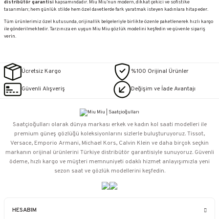
distribütör garantisi
kapsamındadır. Miu Miu’nun modern, dikkat çekici ve sofistike
tasarımları; hem günlük stilde hem özel davetlerde fark yaratmak isteyen kadınlara hitap eder.
Tüm ürünlerimiz özel kutusunda, orijinallik belgeleriyle birlikte özenle paketlenerek hızlı kargo
ile gönderilmektedir. Tarzınıza en uygun Miu Miu gözlük modelini keşfedin ve güvenle sipariş
verin.
Ücretsiz Kargo
%100 Orijinal Ürünler
Güvenli Alışveriş
Değişim ve İade Avantajı
Saatçioğulları⁠ olarak dünya markası erkek ve kadın kol saati modelleri ile
premium güneş gözlüğü koleksiyonlarını sizlerle buluşturuyoruz. Tissot,
Versace, Emporio Armani, Michael Kors, Calvin Klein ve daha birçok seçkin
markanın orijinal ürünlerini Türkiye distribütör garantisiyle sunuyoruz. Güvenli
ödeme, hızlı kargo ve müşteri memnuniyeti odaklı hizmet anlayışımızla yeni
sezon saat ve gözlük modellerini keşfedin.
HESABIM