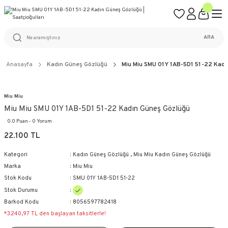
ÜCRETSİZ KARGO
%100 ORİJİNAL ÜRÜN GARANTİSİ
WEB SİTESİNE ÖZEL FİYATLAR
KAÇIRILMAYACAK FIRSATLAR
ARA
Anasayfa
Kadın Güneş Gözlüğü
Miu Miu SMU 01Y 1AB-5D1 51-22 Kadı
Miu Miu
Miu Miu SMU 01Y 1AB-5D1 51-22 Kadın Güneş Gözlüğü
0.0 Puan - 0 Yorum
22.100 TL
Kategori
Kadın Güneş Gözlüğü
,
Miu Miu Kadın Güneş Gözlüğü
Marka
Miu Miu
Stok Kodu
SMU 01Y 1AB-5D1 51-22
Stok Durumu
Barkod Kodu
8056597782418
*3.240,97 TL den başlayan taksitlerle!