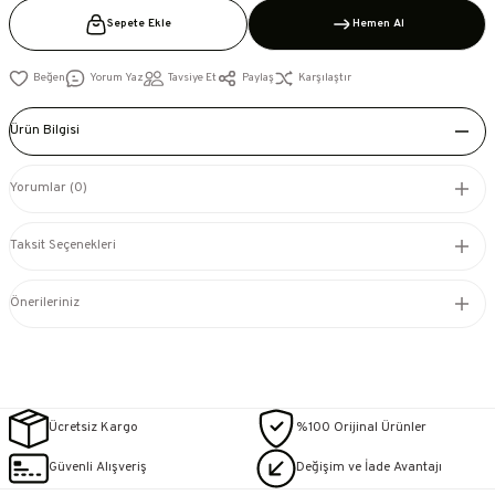
Sepete Ekle
Hemen Al
Yorum Yaz
Tavsiye Et
Paylaş
Karşılaştır
Ürün Bilgisi
Yorumlar (0)
Taksit Seçenekleri
Önerileriniz
Ücretsiz Kargo
%100 Orijinal Ürünler
Güvenli Alışveriş
Değişim ve İade Avantajı