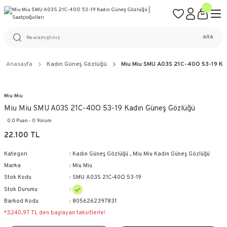
ÜCRETSİZ KARGO
%100 ORİJİNAL ÜRÜN GARANTİSİ
WEB SİTESİNE ÖZEL FİYATLAR
KAÇIRILMAYACAK FIRSATLAR
ARA
Anasayfa
Kadın Güneş Gözlüğü
Miu Miu SMU A03S 21C-40O 53-19 Ka
Miu Miu
Miu Miu SMU A03S 21C-40O 53-19 Kadın Güneş Gözlüğü
0.0 Puan - 0 Yorum
22.100 TL
Kategori
Kadın Güneş Gözlüğü
,
Miu Miu Kadın Güneş Gözlüğü
Marka
Miu Miu
Stok Kodu
SMU A03S 21C-40O 53-19
Stok Durumu
Barkod Kodu
8056262397831
*3.240,97 TL den başlayan taksitlerle!