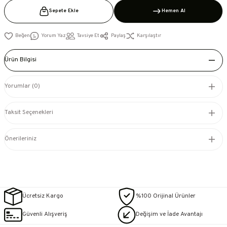
Sepete Ekle
Hemen Al
Yorum Yaz
Tavsiye Et
Paylaş
Karşılaştır
Ürün Bilgisi
Yorumlar (0)
Taksit Seçenekleri
Önerileriniz
Ücretsiz Kargo
%100 Orijinal Ürünler
Güvenli Alışveriş
Değişim ve İade Avantajı