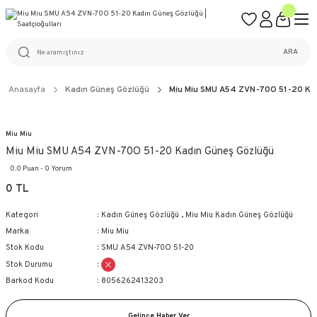
ÜCRETSİZ KARGO
%100 ORİJİNAL ÜRÜN GARANTİSİ
WEB SİTESİNE ÖZEL FİYATLAR
KAÇIRILMAYACAK FIRSATLAR
ARA
Anasayfa
Kadın Güneş Gözlüğü
Miu Miu SMU A54 ZVN-70O 51-20 Ka
Miu Miu
Miu Miu SMU A54 ZVN-70O 51-20 Kadın Güneş Gözlüğü
0.0 Puan - 0 Yorum
0 TL
Kategori
Kadın Güneş Gözlüğü
,
Miu Miu Kadın Güneş Gözlüğü
Marka
Miu Miu
Stok Kodu
SMU A54 ZVN-70O 51-20
Stok Durumu
Barkod Kodu
8056262413203
Gelince Haber Ver