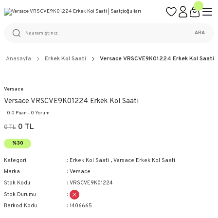
ÜCRETSİZ KARGO
%100 ORİJİNAL ÜRÜN GARANTİSİ
WEB SİTESİNE ÖZEL FİYATLAR
KAÇIRILMAYACAK FIRSATLAR
ARA
Anasayfa
Erkek Kol Saati
Versace VRSCVE9K01224 Erkek Kol Saati
Versace
Versace VRSCVE9K01224 Erkek Kol Saati
0.0 Puan - 0 Yorum
0 TL
0 TL
%30
Kategori
Erkek Kol Saati
,
Versace Erkek Kol Saati
Marka
Versace
Stok Kodu
VRSCVE9K01224
Stok Durumu
Barkod Kodu
1406665