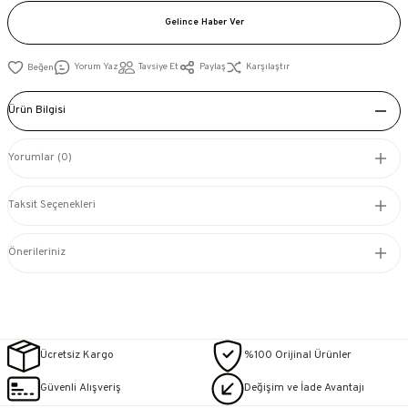
Gelince Haber Ver
Yorum Yaz
Tavsiye Et
Paylaş
Karşılaştır
Ürün Bilgisi
Yorumlar (0)
Taksit Seçenekleri
Önerileriniz
Ücretsiz Kargo
%100 Orijinal Ürünler
Güvenli Alışveriş
Değişim ve İade Avantajı