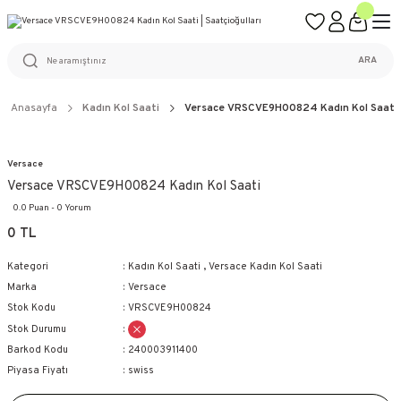
ÜCRETSİZ KARGO
%100 ORİJİNAL ÜRÜN GARANTİSİ
WEB SİTESİNE ÖZEL FİYATLAR
KAÇIRILMAYACAK FIRSATLAR
ARA
Anasayfa
Kadın Kol Saati
Versace VRSCVE9H00824 Kadın Kol Saati
Versace
Versace VRSCVE9H00824 Kadın Kol Saati
0.0 Puan - 0 Yorum
0 TL
Kategori
Kadın Kol Saati
,
Versace Kadın Kol Saati
Marka
Versace
Stok Kodu
VRSCVE9H00824
Stok Durumu
Barkod Kodu
240003911400
Piyasa Fiyatı
swiss