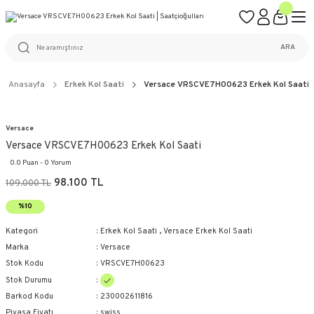
ÜCRETSİZ KARGO
%100 ORİJİNAL ÜRÜN GARANTİSİ
WEB SİTESİNE ÖZEL FİYATLAR
KAÇIRILMAYACAK FIRSATLAR
ARA
Anasayfa
Erkek Kol Saati
Versace VRSCVE7H00623 Erkek Kol Saati
Versace
Versace VRSCVE7H00623 Erkek Kol Saati
0.0 Puan - 0 Yorum
98.100 TL
109.000 TL
%10
Kategori
Erkek Kol Saati
,
Versace Erkek Kol Saati
Marka
Versace
Stok Kodu
VRSCVE7H00623
Stok Durumu
Barkod Kodu
230002611816
Piyasa Fiyatı
swiss