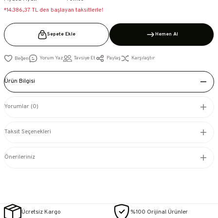
*14.386,37 TL den başlayan taksitlerle!
Sepete Ekle
Hemen Al
Yorum Yaz
Tavsiye Et
Paylaş
Karşılaştır
Ürün Bilgisi
Yorumlar (0)
Taksit Seçenekleri
Önerileriniz
Ücretsiz Kargo
%100 Orijinal Ürünler