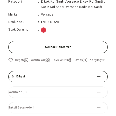
Kategori
Erkek Kol Saati
,
Versace Erkek Kol Saati
,
Kadın Kol Saati
,
Versace Kadın Kol Saati
Marka
Versace
Stok Kodu
17NPFND2HT
Stok Durumu
Gelince Haber Ver
Yorum Yaz
Tavsiye Et
Paylaş
Karşılaştır
Ürün Bilgisi
Yorumlar (0)
Taksit Seçenekleri