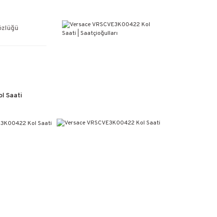
ÜCRETSİZ KARGO
%100 ORİJİNAL ÜRÜN GARANTİSİ
WEB SİTESİNE ÖZEL FİYATLAR
özlüğü
KAÇIRILMAYACAK FIRSATLAR
l Saati