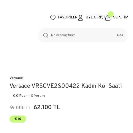
FAVORİLER
ÜYE GİRİŞİ
SEPETİM
ARA
Versace
Versace VRSCVE2S00422 Kadın Kol Saati
0.0 Puan - 0 Yorum
62.100 TL
69.000 TL
%10