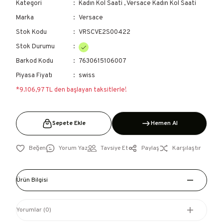
Kategori
Kadın Kol Saati
,
Versace Kadın Kol Saati
Marka
Versace
Stok Kodu
VRSCVE2S00422
Stok Durumu
Barkod Kodu
7630615106007
Piyasa Fiyatı
swiss
*9.106,97 TL den başlayan taksitlerle!
Sepete Ekle
Hemen Al
Yorum Yaz
Tavsiye Et
Paylaş
Karşılaştır
Ürün Bilgisi
Yorumlar (0)