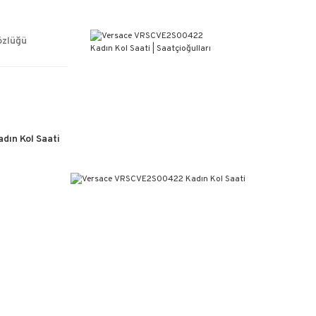
ÜCRETSİZ KARGO
%100 ORİJİNAL ÜRÜN GARANTİSİ
WEB SİTESİNE ÖZEL FİYATLAR
özlüğü
KAÇIRILMAYACAK FIRSATLAR
ın Kol Saati