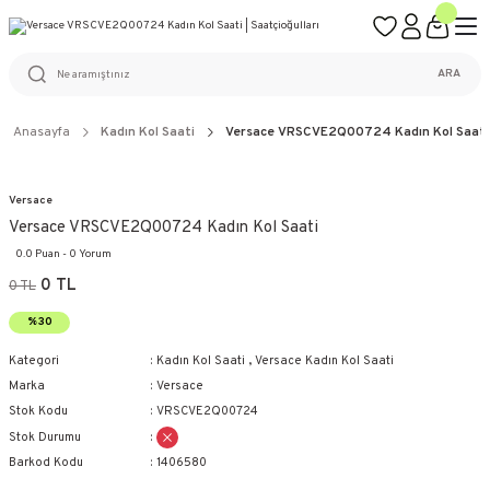
ÜCRETSİZ KARGO
%100 ORİJİNAL ÜRÜN GARANTİSİ
WEB SİTESİNE ÖZEL FİYATLAR
KAÇIRILMAYACAK FIRSATLAR
ARA
Anasayfa
Kadın Kol Saati
Versace VRSCVE2Q00724 Kadın Kol Saati
Versace
Versace VRSCVE2Q00724 Kadın Kol Saati
0.0 Puan - 0 Yorum
0 TL
0 TL
%30
Kategori
Kadın Kol Saati
,
Versace Kadın Kol Saati
Marka
Versace
Stok Kodu
VRSCVE2Q00724
Stok Durumu
Barkod Kodu
1406580