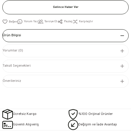
Gelince Haber Ver
Yorum Yaz
Tavsiye Et
Paylaş
Karşılaştır
Ürün Bilgisi
Yorumlar (0)
Taksit Seçenekleri
Önerileriniz
Ücretsiz Kargo
%100 Orijinal Ürünler
Güvenli Alışveriş
Değişim ve İade Avantajı