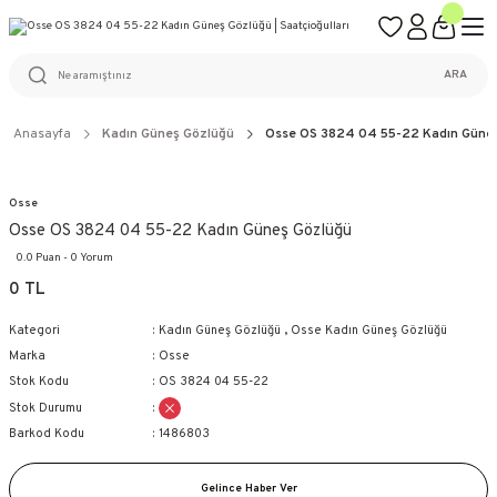
ÜCRETSİZ KARGO
%100 ORİJİNAL ÜRÜN GARANTİSİ
WEB SİTESİNE ÖZEL FİYATLAR
KAÇIRILMAYACAK FIRSATLAR
ARA
Anasayfa
Kadın Güneş Gözlüğü
Osse OS 3824 04 55-22 Kadın Güne
Osse
Osse OS 3824 04 55-22 Kadın Güneş Gözlüğü
0.0 Puan - 0 Yorum
0 TL
Kategori
Kadın Güneş Gözlüğü
,
Osse Kadın Güneş Gözlüğü
Marka
Osse
Stok Kodu
OS 3824 04 55-22
Stok Durumu
Barkod Kodu
1486803
Gelince Haber Ver