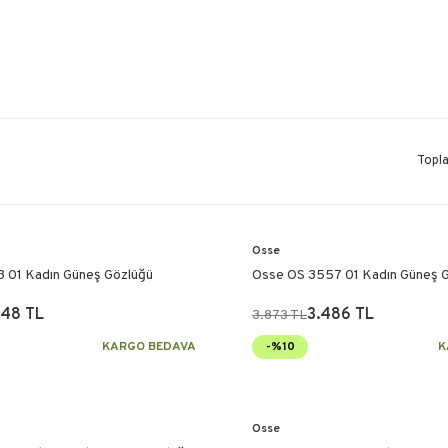
Topl
Osse
 01 Kadın Güneş Gözlüğü
Osse OS 3557 01 Kadın Güneş 
048 TL
3.486 TL
3.873 TL
KARGO BEDAVA
-%10
K
Osse