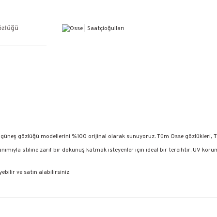
ÜCRETSİZ KARGO
%100 ORİJİNAL ÜRÜN GARANTİSİ
WEB SİTESİNE ÖZEL FİYATLAR
özlüğü
KAÇIRILMAYACAK FIRSATLAR
güneş gözlüğü modellerini %100 orijinal olarak sunuyoruz. Tüm Osse gözlükleri, Tür
anımıyla stiline zarif bir dokunuş katmak isteyenler için ideal bir tercihtir. UV kor
bilir ve satın alabilirsiniz.