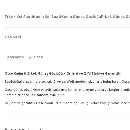
Erkek Kol Saati
Kadın Kol Saati
Kadın Güneş Gözlüğü
Erkek Güneş G
Cep Saati
Anasayfa
Osse
Osse Kadın & Erkek Güneş Gözlüğü – Orijinal ve 2 Yıl Türkiye Garantili
Saatcioğulları.com olarak, şıklığı ve zarafeti modern çizgilerle buluşturan
Osse
Osse güneş gözlükleri; estetik tasarımı, kaliteli malzeme yapısı ve konforlu kull
kombinlerine şık bir tamamlayıcı olur.
Orijinal ve garantili Osse modellerini Saatcioğulları güvencesiyle güvenle inceleye