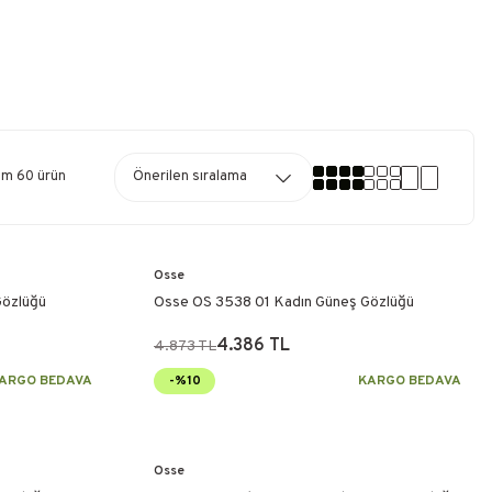
am 60 ürün
Osse
Gözlüğü
Osse OS 3538 01 Kadın Güneş Gözlüğü
4.386 TL
4.873 TL
ARGO BEDAVA
-%10
KARGO BEDAVA
Osse