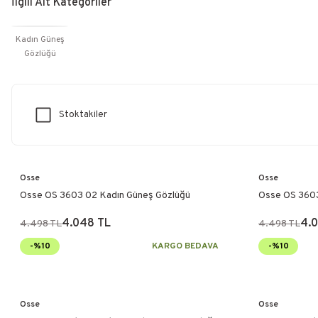
İlgili Alt Kategoriler
Kadın Güneş
Gözlüğü
Stoktakiler
Osse
Osse
Osse OS 3603 02 Kadın Güneş Gözlüğü
Osse OS 3603
4.048 TL
4.
4.498 TL
4.498 TL
-%10
KARGO BEDAVA
-%10
Osse
Osse