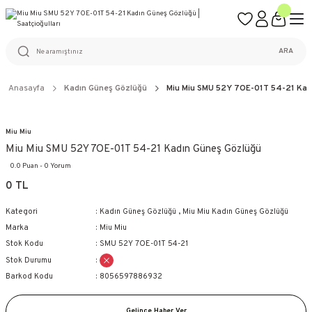
ÜCRETSİZ KARGO
%100 ORİJİNAL ÜRÜN GARANTİSİ
WEB SİTESİNE ÖZEL FİYATLAR
KAÇIRILMAYACAK FIRSATLAR
ARA
Anasayfa
Kadın Güneş Gözlüğü
Miu Miu SMU 52Y 7OE-01T 54-21 Kad
Miu Miu
Miu Miu SMU 52Y 7OE-01T 54-21 Kadın Güneş Gözlüğü
0.0 Puan - 0 Yorum
0 TL
Kategori
Kadın Güneş Gözlüğü
,
Miu Miu Kadın Güneş Gözlüğü
Marka
Miu Miu
Stok Kodu
SMU 52Y 7OE-01T 54-21
Stok Durumu
Barkod Kodu
8056597886932
Gelince Haber Ver