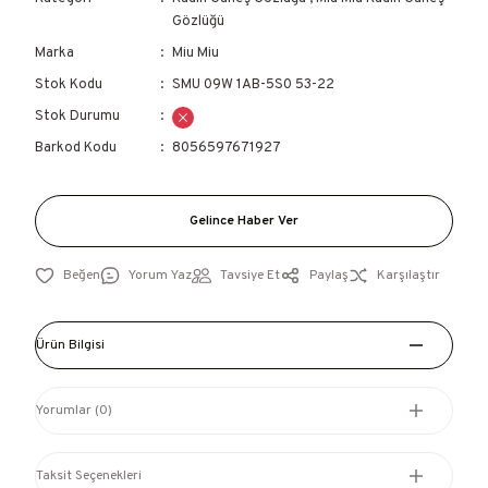
Gözlüğü
Marka
Miu Miu
Stok Kodu
SMU 09W 1AB-5S0 53-22
Stok Durumu
Barkod Kodu
8056597671927
Gelince Haber Ver
Yorum Yaz
Tavsiye Et
Paylaş
Karşılaştır
Ürün Bilgisi
Yorumlar (0)
Taksit Seçenekleri