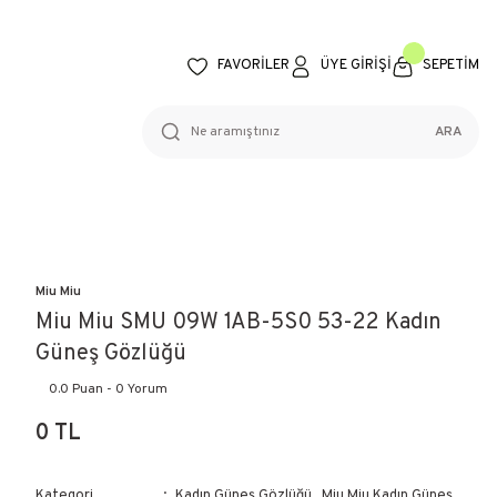
FAVORİLER
ÜYE GİRİŞİ
SEPETİM
ARA
Miu Miu
Miu Miu SMU 09W 1AB-5S0 53-22 Kadın
Güneş Gözlüğü
0.0 Puan - 0 Yorum
0 TL
Kategori
Kadın Güneş Gözlüğü
,
Miu Miu Kadın Güneş