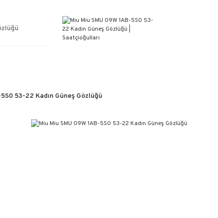
ÜCRETSİZ KARGO
%100 ORİJİNAL ÜRÜN GARANTİSİ
WEB SİTESİNE ÖZEL FİYATLAR
özlüğü
KAÇIRILMAYACAK FIRSATLAR
5S0 53-22 Kadın Güneş Gözlüğü