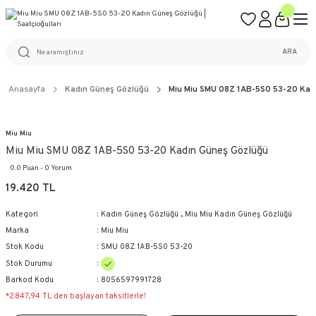
ÜCRETSİZ KARGO
%100 ORİJİNAL ÜRÜN GARANTİSİ
WEB SİTESİNE ÖZEL FİYATLAR
KAÇIRILMAYACAK FIRSATLAR
ARA
Anasayfa
Kadın Güneş Gözlüğü
Miu Miu SMU 08Z 1AB-5S0 53-20 Kad
Miu Miu
Miu Miu SMU 08Z 1AB-5S0 53-20 Kadın Güneş Gözlüğü
0.0 Puan - 0 Yorum
19.420 TL
Kategori
Kadın Güneş Gözlüğü
,
Miu Miu Kadın Güneş Gözlüğü
Marka
Miu Miu
Stok Kodu
SMU 08Z 1AB-5S0 53-20
Stok Durumu
Barkod Kodu
8056597991728
*2.847,94 TL den başlayan taksitlerle!