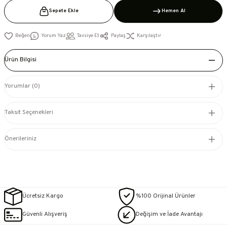
Sepete Ekle
Hemen Al
Yorum Yaz
Tavsiye Et
Paylaş
Karşılaştır
Ürün Bilgisi
Yorumlar (0)
Taksit Seçenekleri
Önerileriniz
Ücretsiz Kargo
%100 Orijinal Ürünler
Güvenli Alışveriş
Değişim ve İade Avantajı