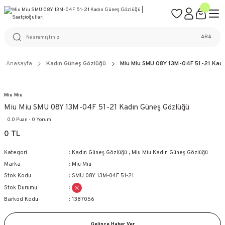
ÜCRETSİZ KARGO
%100 ORİJİNAL ÜRÜN GARANTİSİ
WEB SİTESİNE ÖZEL FİYATLAR
KAÇIRILMAYACAK FIRSATLAR
ARA
Anasayfa
Kadın Güneş Gözlüğü
Miu Miu SMU 08Y 13M-04F 51-21 Kad
Miu Miu
Miu Miu SMU 08Y 13M-04F 51-21 Kadın Güneş Gözlüğü
0.0 Puan - 0 Yorum
0 TL
Kategori
Kadın Güneş Gözlüğü
,
Miu Miu Kadın Güneş Gözlüğü
Marka
Miu Miu
Stok Kodu
SMU 08Y 13M-04F 51-21
Stok Durumu
Barkod Kodu
1387056
Gelince Haber Ver