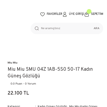
FAVORİLER
ÜYE GİRİŞİ
SEPETİM
ARA
Miu Miu
Miu Miu SMU 04Z 1AB-5S0 50-17 Kadın
Güneş Gözlüğü
0.0 Puan - 0 Yorum
22.100 TL
Kategori
Kadın Güneş Gözlüğü
,
Miu Miu Kadın Güneş