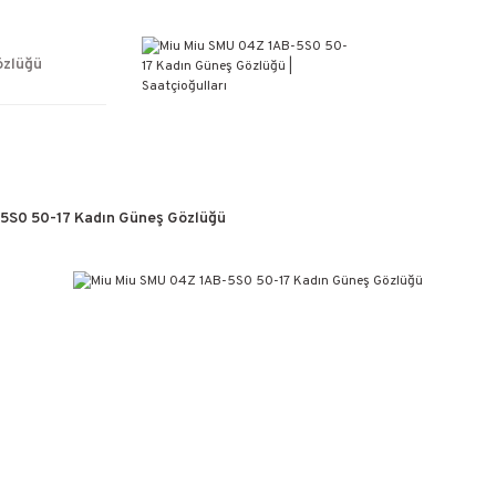
ÜCRETSİZ KARGO
%100 ORİJİNAL ÜRÜN GARANTİSİ
WEB SİTESİNE ÖZEL FİYATLAR
özlüğü
KAÇIRILMAYACAK FIRSATLAR
5S0 50-17 Kadın Güneş Gözlüğü