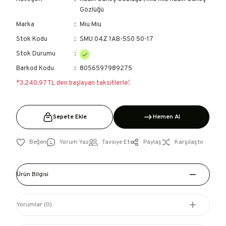
Gözlüğü
Marka
Miu Miu
Stok Kodu
SMU 04Z 1AB-5S0 50-17
Stok Durumu
Barkod Kodu
8056597989275
*3.240,97 TL den başlayan taksitlerle!
Sepete Ekle
Hemen Al
Yorum Yaz
Tavsiye Et
Paylaş
Karşılaştır
Ürün Bilgisi
Yorumlar (0)