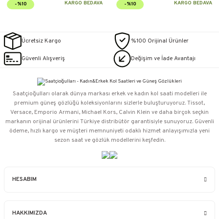
KARGO BEDAVA
KARGO BEDAVA
-%10
-%10
Ücretsiz Kargo
%100 Orijinal Ürünler
Güvenli Alışveriş
Değişim ve İade Avantajı
Saatçioğulları⁠ olarak dünya markası erkek ve kadın kol saati modelleri ile
premium güneş gözlüğü koleksiyonlarını sizlerle buluşturuyoruz. Tissot,
Versace, Emporio Armani, Michael Kors, Calvin Klein ve daha birçok seçkin
markanın orijinal ürünlerini Türkiye distribütör garantisiyle sunuyoruz. Güvenli
ödeme, hızlı kargo ve müşteri memnuniyeti odaklı hizmet anlayışımızla yeni
sezon saat ve gözlük modellerini keşfedin.
HESABIM
HAKKIMIZDA