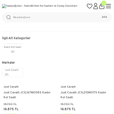
ÜCRETSİZ KARGO
%100 ORİJİNAL ÜRÜN GARANTİSİ
WEB SİTESİNE ÖZEL FİYATLAR
KAÇIRILMAYACAK FIRSATLAR
ARA
İlgili Alt Kategoriler
Kadın Kol Saati
(2)
Markalar
Just Cavalli
(2)
Just Cavalli
Just Cavalli
Just Cavalli JC1L167M0085 Kadın
Just Cavalli JC1L210M0175 Kadın
Kol Saati
Kol Saati
18.750 TL
18.750 TL
16.875 TL
16.875 TL