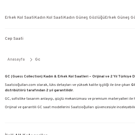
Erkek Kol Saati
Kadın Kol Saati
Kadın Güneş Gözlüğü
Erkek Güneş G
Cep Saati
Anasayfa
Gc
GC (Guess Collection) Kadın & Erkek Kol Saatleri – Orijinal ve 2 Yıl Türkiye D
Saatcioğulları.com olarak, lüks detayları ve yüksek kalite işçiliği ile öne çıkan
GC
distribütörü tarafından 2 yıl garantilidir
.
GC, sofistike tasarım anlayışı, güçlü mekanizması ve premium materyalleri ile he
Orijinal ve garantili GC saat modellerini Saatcioğulları güvencesiyle inceleyebilir