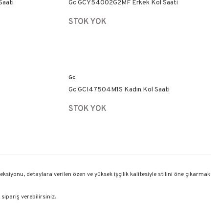
aati
Gc GCY54002G2MF Erkek Kol Saati
STOK YOK
Gc
Gc GCI47504M1S Kadın Kol Saati
STOK YOK
ksiyonu, detaylara verilen özen ve yüksek işçilik kalitesiyle stilini öne çıkarmak
ipariş verebilirsiniz.