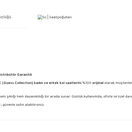
ÜCRETSİZ KARGO
%100 ORİJİNAL ÜRÜN GARANTİSİ
WEB SİTESİNE ÖZEL FİYATLAR
özlüğü
KAÇIRILMAYACAK FIRSATLAR
istribütör Garantili
 (Guess Collection) kadın ve erkek kol saatlerini
%100
orijinal
olarak müşteriler
m şıklığı hem dayanıklılığı bir arada sunar. Günlük kullanımda, ofiste ve özel davet
, güvenle satın alabilirsiniz.