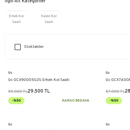
İlgili Alt Kategoriler
Erkek Kol
Kadın Kol
Saati
Saati
Stoktakiler
Gc
Gc
Gc GCX90005G2S Erkek Kol Saati
Gc GCX74008L
29.500 TL
28
59.000 TL
57.000 TL
-%50
KARGO BEDAVA
-%50
Gc
Gc