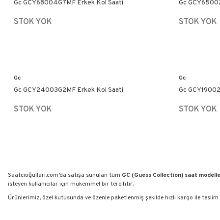
Gc GCY68004G7MF Erkek Kol Saati
Gc GCY65002
STOK YOK
STOK YOK
Gc
Gc
Gc GCY24003G2MF Erkek Kol Saati
Gc GCY19002L
STOK YOK
STOK YOK
Saatcioğulları.com’da satışa sunulan tüm
GC (Guess Collection) saat modeller
isteyen kullanıcılar için mükemmel bir tercihtir.
Ürünlerimiz, özel kutusunda ve özenle paketlenmiş şekilde hızlı kargo ile teslim 