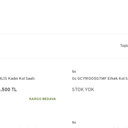
Topl
Gc
1S Kadın Kol Saati
Gc GCY91005G7MF Erkek Kol S
.500 TL
STOK YOK
KARGO BEDAVA
Gc