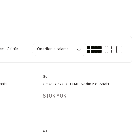
am 12 ürün
Gc
aati
Gc GCY77002L1MF Kadın Kol Saati
STOK YOK
Gc