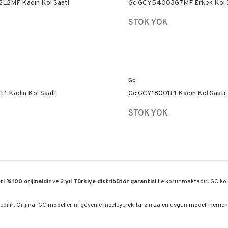
L2MF Kadın Kol Saati
Gc GCY54003G7MF Erkek Kol S
STOK YOK
Gc
1 Kadın Kol Saati
Gc GCY18001L1 Kadın Kol Saati
STOK YOK
i %100 orijinaldir
ve
2 yıl Türkiye distribütör garantisi
ile korunmaktadır. GC kole
edilir. Orijinal GC modellerini güvenle inceleyerek tarzınıza en uygun modeli hemen s