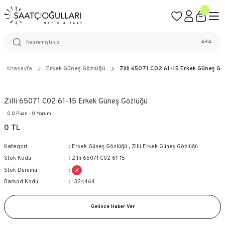
ÜCRETSİZ KARGO
%100 ORİJİNAL ÜRÜN GARANTİSİ
WEB SİTESİNE ÖZEL FİYATLAR
KAÇIRILMAYACAK FIRSATLAR
ARA
Anasayfa
Erkek Güneş Gözlüğü
Zilli 65071 C02 61-15 Erkek Güneş Gö
Zilli 65071 C02 61-15 Erkek Güneş Gözlüğü
0.0 Puan - 0 Yorum
0 TL
Kategori
Erkek Güneş Gözlüğü
,
Zilli Erkek Güneş Gözlüğü
Stok Kodu
Zilli 65071 C02 61-15
Stok Durumu
Barkod Kodu
1324464
Gelince Haber Ver