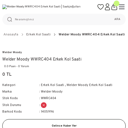
ÜCRETSİZ KARGO
%100 ORİJİNAL ÜRÜN GARANTİSİ
WEB SİTESİNE ÖZEL FİYATLAR
KAÇIRILMAYACAK FIRSATLAR
ARA
Anasayfa
Erkek Kol Saati
Welder Moody WWRC404 Erkek Kol Saati
Welder Moody
Welder Moody WWRC404 Erkek Kol Saati
0.0 Puan - 0 Yorum
0 TL
Kategori
Erkek Kol Saati
,
Welder Moody Erkek Kol Saati
Marka
Welder Moody
Stok Kodu
WWRC404
Stok Durumu
Barkod Kodu
1405996
Gelince Haber Ver