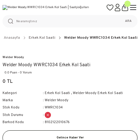
ÜCRETSİZ KARGO
%100 ORİJİNAL ÜRÜN GARANTİSİ
WEB SİTESİNE ÖZEL FİYATLAR
KAÇIRILMAYACAK FIRSATLAR
ARA
Anasayfa
Erkek Kol Saati
Welder Moody WWRC1034 Erkek Kol Saati
Welder Moody
Welder Moody WWRC1034 Erkek Kol Saati
0.0 Puan - 0 Yorum
0 TL
Kategori
Erkek Kol Saati
,
Welder Moody Erkek Kol Saati
Marka
Welder Moody
Stok Kodu
WWRC1034
Stok Durumu
Barkod Kodu
8102122010676
Gelince Haber Ver