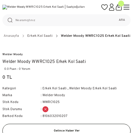
ÜCRETSİZ KARGO
%100 ORİJİNAL ÜRÜN GARANTİSİ
WEB SİTESİNE ÖZEL FİYATLAR
KAÇIRILMAYACAK FIRSATLAR
ARA
Anasayfa
Erkek Kol Saati
Welder Moody WWRC1025 Erkek Kol Saati
Welder Moody
Welder Moody WWRC1025 Erkek Kol Saati
0.0 Puan - 0 Yorum
0 TL
Kategori
Erkek Kol Saati
,
Welder Moody Erkek Kol Saati
Marka
Welder Moody
Stok Kodu
WWRC1025
Stok Durumu
Barkod Kodu
8106032010207
Gelince Haber Ver