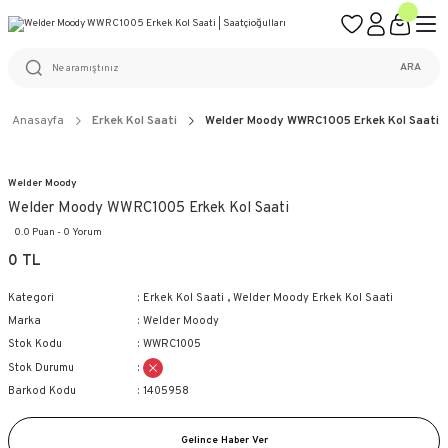
ÜCRETSİZ KARGO
%100 ORİJİNAL ÜRÜN GARANTİSİ
WEB SİTESİNE ÖZEL FİYATLAR
KAÇIRILMAYACAK FIRSATLAR
ARA
Anasayfa
Erkek Kol Saati
Welder Moody WWRC1005 Erkek Kol Saati
Welder Moody
Welder Moody WWRC1005 Erkek Kol Saati
0.0 Puan - 0 Yorum
0 TL
Kategori
Erkek Kol Saati
,
Welder Moody Erkek Kol Saati
Marka
Welder Moody
Stok Kodu
WWRC1005
Stok Durumu
Barkod Kodu
1405958
Gelince Haber Ver