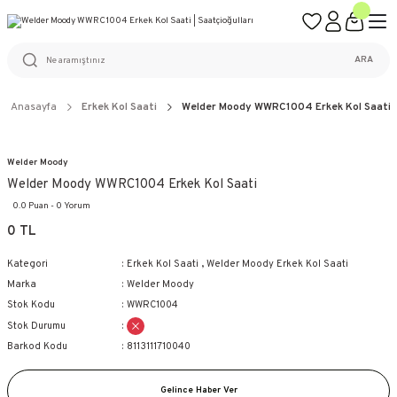
ÜCRETSİZ KARGO
%100 ORİJİNAL ÜRÜN GARANTİSİ
WEB SİTESİNE ÖZEL FİYATLAR
KAÇIRILMAYACAK FIRSATLAR
ARA
Anasayfa
Erkek Kol Saati
Welder Moody WWRC1004 Erkek Kol Saati
Welder Moody
Welder Moody WWRC1004 Erkek Kol Saati
0.0 Puan - 0 Yorum
0 TL
Kategori
Erkek Kol Saati
,
Welder Moody Erkek Kol Saati
Marka
Welder Moody
Stok Kodu
WWRC1004
Stok Durumu
Barkod Kodu
8113111710040
Gelince Haber Ver